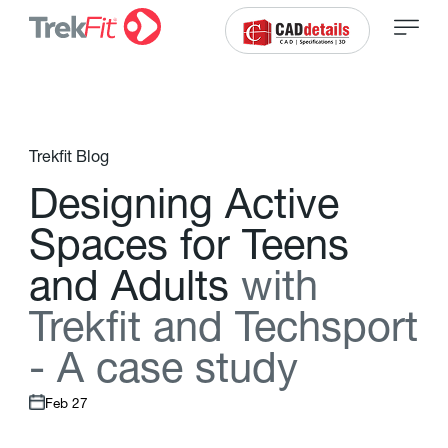
Trekfit Blog
D
e
s
i
g
n
i
n
g
A
c
t
i
v
e
S
p
a
c
e
s
f
o
r
T
e
e
n
s
a
n
d
A
d
u
l
t
s
w
i
t
h
T
r
e
k
f
t
a
n
d
T
e
c
h
s
p
o
r
t
-
A
c
a
s
e
s
t
u
d
y
Feb 27