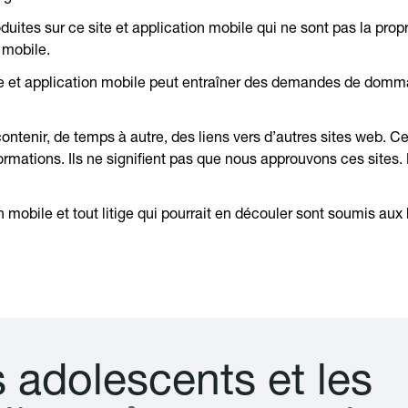
ites sur ce site et application mobile qui ne sont pas la propr
 mobile.
ite et application mobile peut entraîner des demandes de domma
ontenir, de temps à autre, des liens vers d’autres sites web. Ce
ormations. Ils ne signifient pas que nous approuvons ces sites
ion mobile et tout litige qui pourrait en découler sont soumis a
s
a
d
o
l
e
s
c
e
n
t
s
e
t
l
e
s