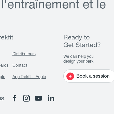
l
'
e
n
t
r
a
î
n
e
m
e
n
t
e
t
l
e
ekfit
Ready to
Get Started?
Distributeurs
We can help you
design your park
parcs
Contact
Book a session
gle
App Trekfit – Apple
us