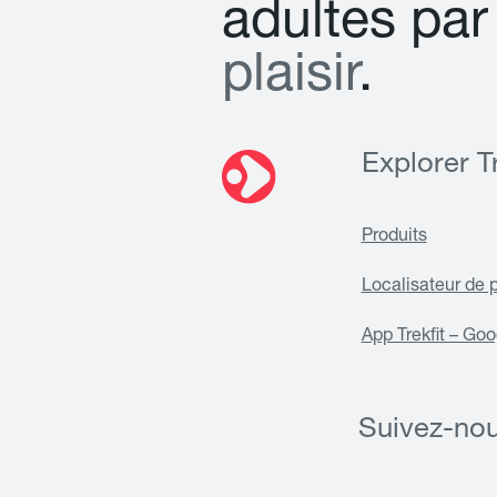
a
d
u
l
t
e
s
p
a
r
p
l
a
i
s
i
r
.
Explorer Tr
Produits
Localisateur de 
App Trekfit – Goo
Suivez-no