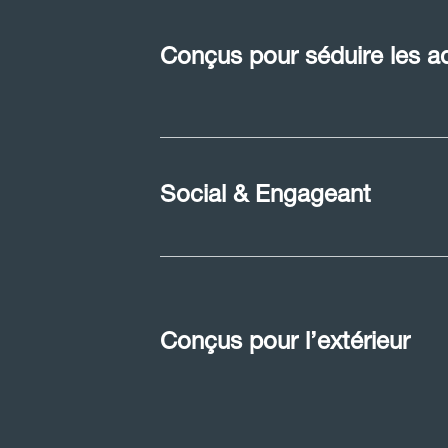
C
o
n
ç
u
s
p
o
u
r
s
é
d
u
i
r
e
l
e
s
a
S
o
c
i
a
l
&
E
n
g
a
g
e
a
n
t
C
o
n
ç
u
s
p
o
u
r
l
’
e
x
t
é
r
i
e
u
r