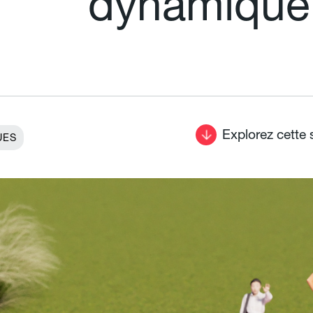
d
y
n
a
m
i
q
u
e
Explorez cette 
UES