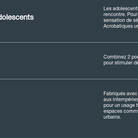
Les adolescents
rencontre. Pour 
d
o
l
e
s
c
e
n
t
s
sensation de séc
Acrobatiques un
Combinez 2 pou
pour stimuler d
Fabriqués avec 
aux intempéries
pour un usage t
espaces commun
urbains.