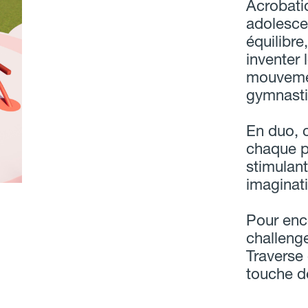
Acrobatiq
adolescen
équilibre,
inventer 
mouvemen
gymnasti
En duo, 
chaque p
stimulant
imaginat
Pour enc
challeng
Traverse
touche d