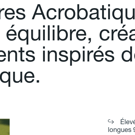
r
e
s
A
c
r
o
b
a
t
i
q
é
q
u
i
l
i
b
r
e
,
c
r
é
e
n
t
s
i
n
s
p
i
r
é
s
d
q
u
e
.
Élevé
longues 9