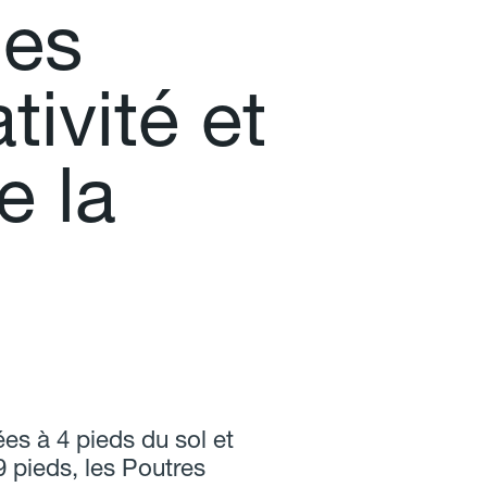
u
e
s
a
t
i
v
i
t
é
e
t
e
l
a
es à 4 pieds du sol et
 pieds, les Poutres