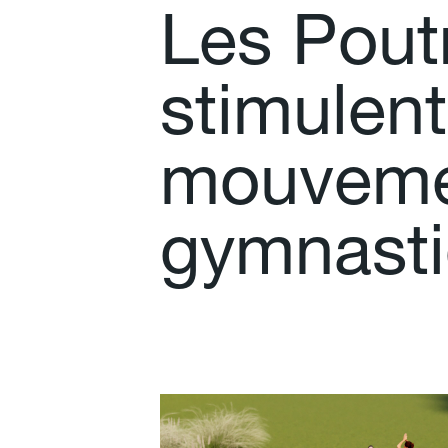
L
e
s
P
o
u
t
s
t
i
m
u
l
e
n
t
m
o
u
v
e
m
g
y
m
n
a
s
t
i