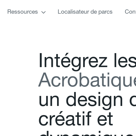
Ressources
Localisateur de parcs
Con
I
n
t
é
g
r
e
z
l
e
A
c
r
o
b
a
t
i
q
u
u
n
d
e
s
i
g
n
c
r
é
a
t
i
f
e
t