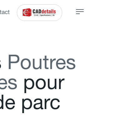
tact
s
P
o
u
t
r
e
s
e
s
p
o
u
r
d
e
p
a
r
c