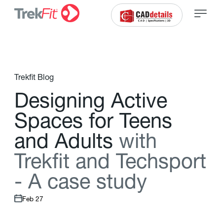
Trekfit Blog
D
e
s
i
g
n
i
n
g
A
c
t
i
v
e
S
p
a
c
e
s
f
o
r
T
e
e
n
s
a
n
d
A
d
u
l
t
s
w
i
t
h
T
r
e
k
f
t
a
n
d
T
e
c
h
s
p
o
r
t
-
A
c
a
s
e
s
t
u
d
y
Feb 27