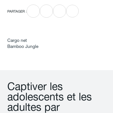
PARTAGER :
Cargo net
Bamboo Jungle
C
a
p
t
i
v
e
r
l
e
s
a
d
o
l
e
s
c
e
n
t
s
e
t
l
e
s
a
d
u
l
t
e
s
p
a
r