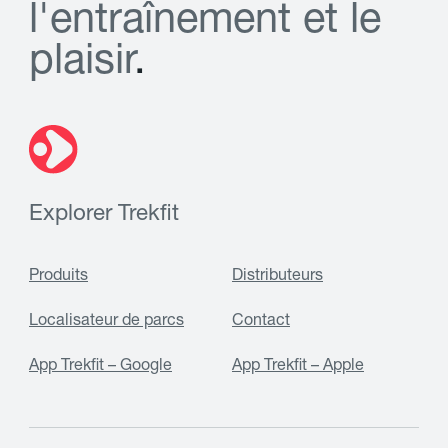
l
'
e
n
t
r
a
î
n
e
m
e
n
t
e
t
l
e
p
l
a
i
s
i
r
.
Explorer Trekfit
Produits
Distributeurs
Localisateur de parcs
Contact
App Trekfit – Google
App Trekfit – Apple