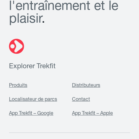
l
'
e
n
t
r
a
î
n
e
m
e
n
t
e
t
l
e
p
l
a
i
s
i
r
.
Explorer Trekfit
Produits
Distributeurs
Localisateur de parcs
Contact
App Trekfit – Google
App Trekfit – Apple