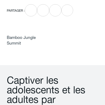
PARTAGER :
Bamboo Jungle
Summit
C
a
p
t
i
v
e
r
l
e
s
a
d
o
l
e
s
c
e
n
t
s
e
t
l
e
s
a
d
u
l
t
e
s
p
a
r