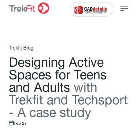
Trekfit Blog
D
e
s
i
g
n
i
n
g
A
c
t
i
v
e
S
p
a
c
e
s
f
o
r
T
e
e
n
s
a
n
d
A
d
u
l
t
s
w
i
t
h
T
r
e
k
f
t
a
n
d
T
e
c
h
s
p
o
r
t
-
A
c
a
s
e
s
t
u
d
y
Feb 27