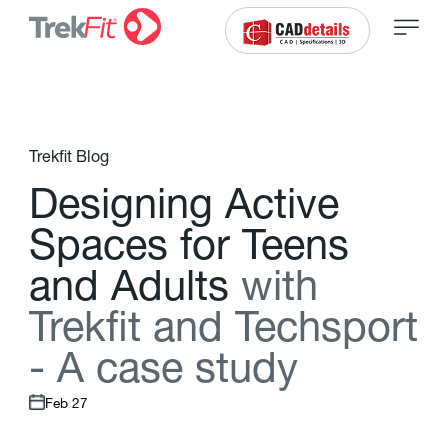
Trekfit Blog
D
e
s
i
g
n
i
n
g
A
c
t
i
v
e
S
p
a
c
e
s
f
o
r
T
e
e
n
s
a
n
d
A
d
u
l
t
s
w
i
t
h
T
r
e
k
f
t
a
n
d
T
e
c
h
s
p
o
r
t
-
A
c
a
s
e
s
t
u
d
y
Feb 27