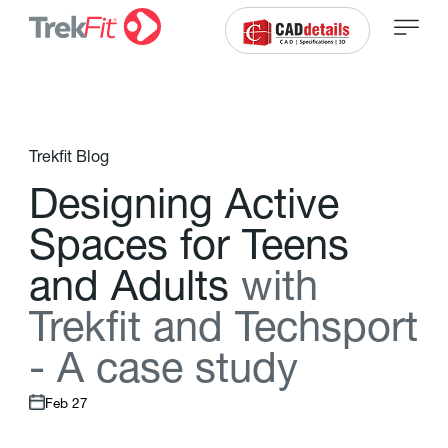
Trekfit Blog
D
e
s
i
g
n
i
n
g
A
c
t
i
v
e
S
p
a
c
e
s
f
o
r
T
e
e
n
s
a
n
d
A
d
u
l
t
s
w
i
t
h
T
r
e
k
f
t
a
n
d
T
e
c
h
s
p
o
r
t
-
A
c
a
s
e
s
t
u
d
y
Feb 27