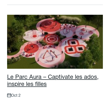
L
e
P
a
r
c
A
u
r
a
–
C
a
p
t
i
v
a
t
e
l
e
s
a
d
o
s
,
i
n
s
p
i
r
e
l
e
s
f
l
l
e
s
Oct 2