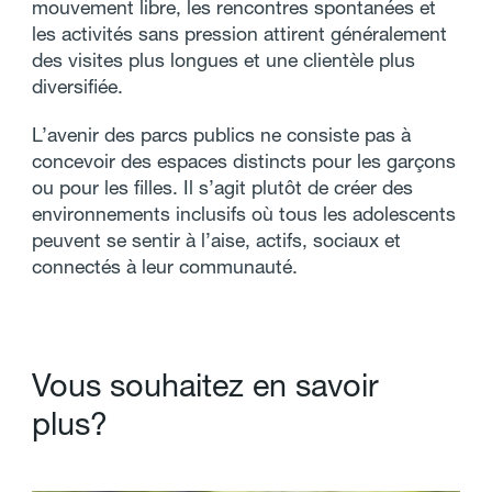
mouvement libre, les rencontres spontanées et
les activités sans pression attirent généralement
des visites plus longues et une clientèle plus
diversifiée.
L’avenir des parcs publics ne consiste pas à
concevoir des espaces distincts pour les garçons
ou pour les filles. Il s’agit plutôt de créer des
environnements inclusifs où tous les adolescents
peuvent se sentir à l’aise, actifs, sociaux et
connectés à leur communauté.
V
o
u
s
s
o
u
h
a
i
t
e
z
e
n
s
a
v
o
i
r
p
l
u
s
?