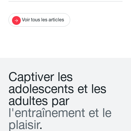
Voir tous les articles
C
a
p
t
i
v
e
r
l
e
s
a
d
o
l
e
s
c
e
n
t
s
e
t
l
e
s
a
d
u
l
t
e
s
p
a
r
l
'
e
n
t
r
a
î
n
e
m
e
n
t
e
t
l
e
p
l
a
i
s
i
r
.