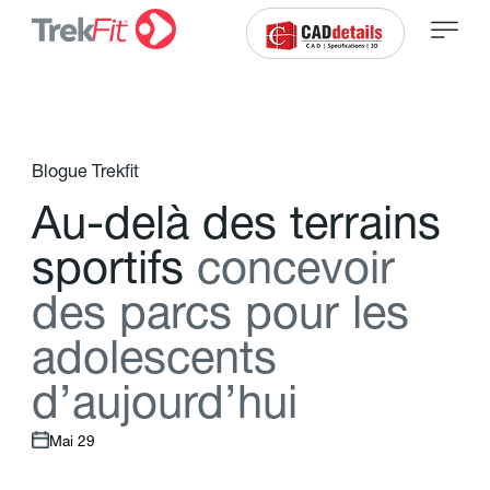
Blogue Trekfit
A
u
-
d
e
l
à
d
e
s
t
e
r
r
a
i
n
s
s
p
o
r
t
i
f
s
c
o
n
c
e
v
o
i
r
d
e
s
p
a
r
c
s
p
o
u
r
l
e
s
a
d
o
l
e
s
c
e
n
t
s
d
’
a
u
j
o
u
r
d
’
h
u
i
Mai 29