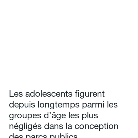
L
e
s
a
d
o
l
e
s
c
e
n
t
s
f
g
u
r
e
n
t
d
e
p
u
i
s
l
o
n
g
t
e
m
p
s
p
a
r
m
i
l
e
s
g
r
o
u
p
e
s
d
’
â
g
e
l
e
s
p
l
u
s
n
é
g
l
i
g
é
s
d
a
n
s
l
a
c
o
n
c
e
p
t
i
o
n
d
e
s
p
a
r
c
s
p
u
b
l
i
c
s
.