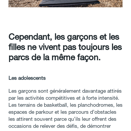
C
e
p
e
n
d
a
n
t
,
l
e
s
g
a
r
ç
o
n
s
e
t
l
e
s
f
l
l
e
s
n
e
v
i
v
e
n
t
p
a
s
t
o
u
j
o
u
r
s
l
e
s
p
a
r
c
s
d
e
l
a
m
ê
m
e
f
a
ç
o
n
.
Les adolescents
Les garçons sont généralement davantage attirés
par les activités compétitives et à forte intensité.
Les terrains de basketball, les planchodromes, les
espaces de parkour et les parcours d’obstacles
les attirent souvent parce qu’ils leur offrent des
occasions de relever des défis, de démontrer