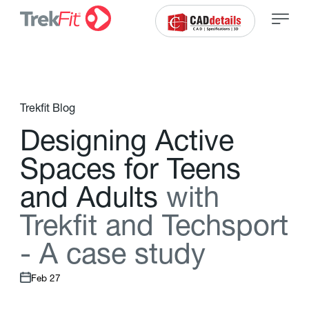
Trekfit Blog
D
e
s
i
g
n
i
n
g
A
c
t
i
v
e
S
p
a
c
e
s
f
o
r
T
e
e
n
s
a
n
d
A
d
u
l
t
s
w
i
t
h
T
r
e
k
f
t
a
n
d
T
e
c
h
s
p
o
r
t
-
A
c
a
s
e
s
t
u
d
y
Feb 27