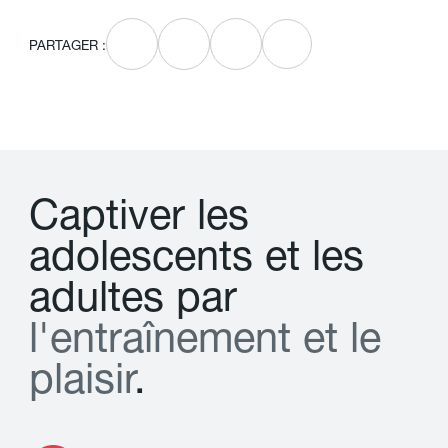
PARTAGER :
C
a
p
t
i
v
e
r
l
e
s
a
d
o
l
e
s
c
e
n
t
s
e
t
l
e
s
a
d
u
l
t
e
s
p
a
r
l
'
e
n
t
r
a
î
n
e
m
e
n
t
e
t
l
e
p
l
a
i
s
i
r
.