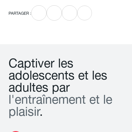
PARTAGER :
C
a
p
t
i
v
e
r
l
e
s
a
d
o
l
e
s
c
e
n
t
s
e
t
l
e
s
a
d
u
l
t
e
s
p
a
r
l
'
e
n
t
r
a
î
n
e
m
e
n
t
e
t
l
e
p
l
a
i
s
i
r
.