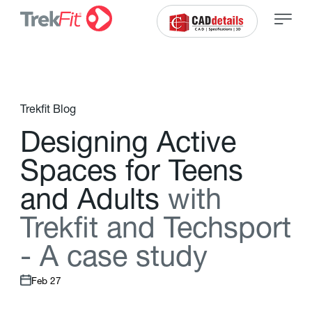
Trekfit Blog
D
e
s
i
g
n
i
n
g
A
c
t
i
v
e
S
p
a
c
e
s
f
o
r
T
e
e
n
s
a
n
d
A
d
u
l
t
s
w
i
t
h
T
r
e
k
f
t
a
n
d
T
e
c
h
s
p
o
r
t
-
A
c
a
s
e
s
t
u
d
y
Feb 27