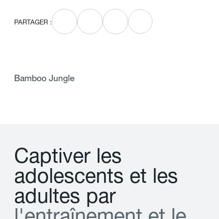
PARTAGER :
Bamboo Jungle
C
a
p
t
i
v
e
r
l
e
s
a
d
o
l
e
s
c
e
n
t
s
e
t
l
e
s
a
d
u
l
t
e
s
p
a
r
l
'
e
n
t
r
a
î
n
e
m
e
n
t
e
t
l
e