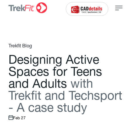
Trekfit Blog
D
e
s
i
g
n
i
n
g
A
c
t
i
v
e
S
p
a
c
e
s
f
o
r
T
e
e
n
s
a
n
d
A
d
u
l
t
s
w
i
t
h
T
r
e
k
f
t
a
n
d
T
e
c
h
s
p
o
r
t
-
A
c
a
s
e
s
t
u
d
y
Feb 27