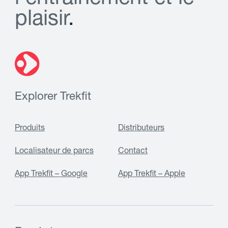
p
l
a
i
s
i
r
.
Explorer Trekfit
Produits
Distributeurs
Localisateur de parcs
Contact
App Trekfit – Google
App Trekfit – Apple