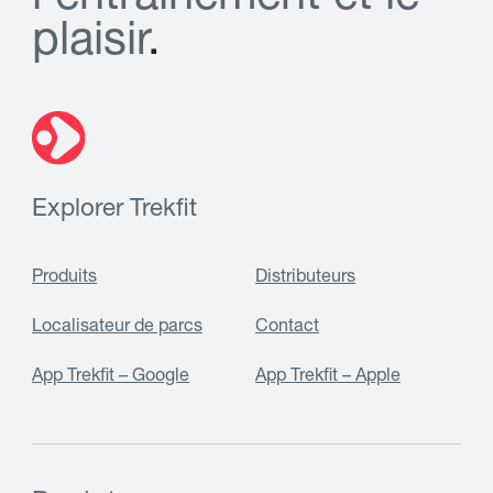
p
l
a
i
s
i
r
.
Explorer Trekfit
Produits
Distributeurs
Localisateur de parcs
Contact
App Trekfit – Google
App Trekfit – Apple