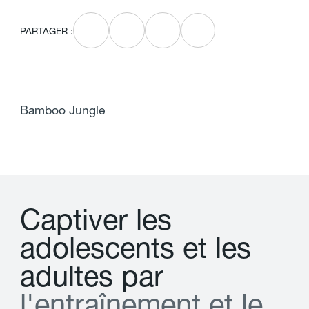
PARTAGER :
Bamboo Jungle
C
a
p
t
i
v
e
r
l
e
s
a
d
o
l
e
s
c
e
n
t
s
e
t
l
e
s
a
d
u
l
t
e
s
p
a
r
l
'
e
n
t
r
a
î
n
e
m
e
n
t
e
t
l
e