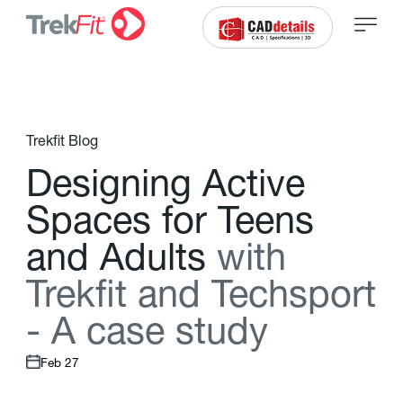
Trekfit Blog
D
e
s
i
g
n
i
n
g
A
c
t
i
v
e
S
p
a
c
e
s
f
o
r
T
e
e
n
s
a
n
d
A
d
u
l
t
s
w
i
t
h
T
r
e
k
f
t
a
n
d
T
e
c
h
s
p
o
r
t
-
A
c
a
s
e
s
t
u
d
y
Feb 27