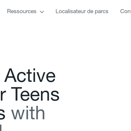
Ressources
Localisateur de parcs
Con
A
c
t
i
v
e
r
T
e
e
n
s
s
w
i
t
h