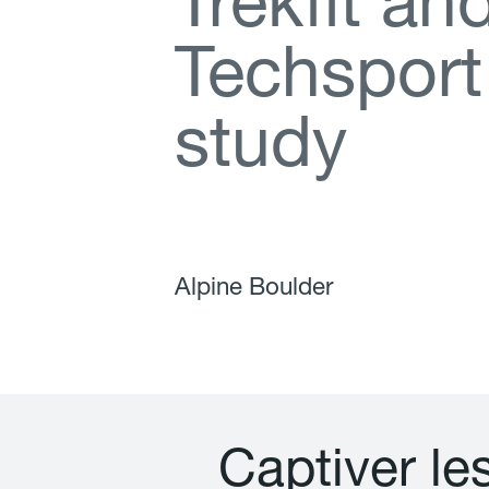
T
r
e
k
f
t
a
n
T
e
c
h
s
p
o
r
t
s
t
u
d
y
Alpine Boulder
C
a
p
t
i
v
e
r
l
e