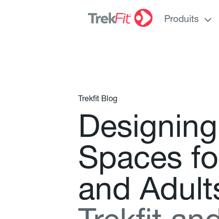
Produits
Trekfit Blog
D
e
s
i
g
n
i
n
g
S
p
a
c
e
s
f
o
a
n
d
A
d
u
l
t