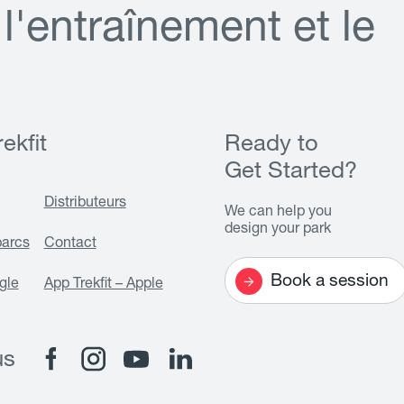
l
'
e
n
t
r
a
î
n
e
m
e
n
t
e
t
l
e
ekfit
Ready to
Get Started?
Distributeurs
We can help you
design your park
parcs
Contact
Book a session
gle
App Trekfit – Apple
us