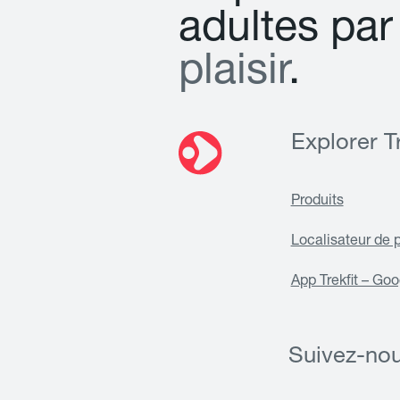
a
d
u
l
t
e
s
p
a
r
p
l
a
i
s
i
r
.
Explorer Tr
Produits
Localisateur de 
App Trekfit – Goo
Suivez-no