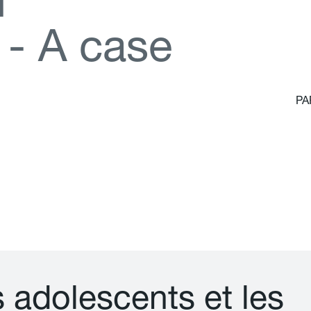
d
-
A
c
a
s
e
PA
s
a
d
o
l
e
s
c
e
n
t
s
e
t
l
e
s