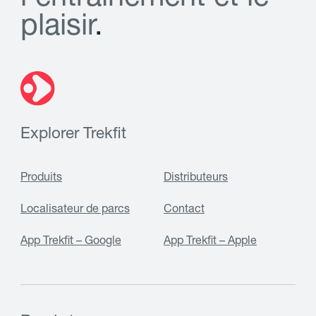
p
l
a
i
s
i
r
.
Explorer Trekfit
Produits
Distributeurs
Localisateur de parcs
Contact
App Trekfit – Google
App Trekfit – Apple