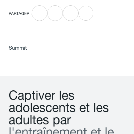
PARTAGER :
Summit
C
a
p
t
i
v
e
r
l
e
s
a
d
o
l
e
s
c
e
n
t
s
e
t
l
e
s
a
d
u
l
t
e
s
p
a
r
l
'
e
n
t
r
a
î
n
e
m
e
n
t
e
t
l
e