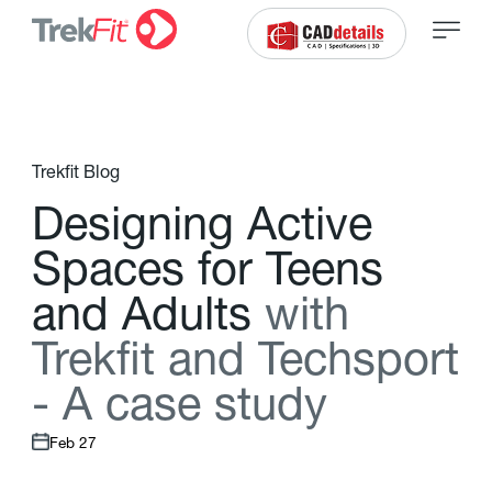
Trekfit Blog
D
e
s
i
g
n
i
n
g
A
c
t
i
v
e
S
p
a
c
e
s
f
o
r
T
e
e
n
s
a
n
d
A
d
u
l
t
s
w
i
t
h
T
r
e
k
f
t
a
n
d
T
e
c
h
s
p
o
r
t
-
A
c
a
s
e
s
t
u
d
y
Feb 27