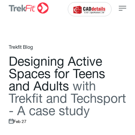
Trekfit Blog
D
e
s
i
g
n
i
n
g
A
c
t
i
v
e
S
p
a
c
e
s
f
o
r
T
e
e
n
s
a
n
d
A
d
u
l
t
s
w
i
t
h
T
r
e
k
f
t
a
n
d
T
e
c
h
s
p
o
r
t
-
A
c
a
s
e
s
t
u
d
y
Feb 27