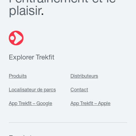
p
l
a
i
s
i
r
.
Explorer Trekfit
Produits
Distributeurs
Localisateur de parcs
Contact
App Trekfit – Google
App Trekfit – Apple