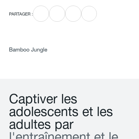
PARTAGER :
Bamboo Jungle
C
a
p
t
i
v
e
r
l
e
s
a
d
o
l
e
s
c
e
n
t
s
e
t
l
e
s
a
d
u
l
t
e
s
p
a
r
l
'
e
n
t
r
a
î
n
e
m
e
n
t
e
t
l
e