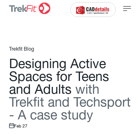
Trekfit Blog
D
e
s
i
g
n
i
n
g
A
c
t
i
v
e
S
p
a
c
e
s
f
o
r
T
e
e
n
s
a
n
d
A
d
u
l
t
s
w
i
t
h
T
r
e
k
f
t
a
n
d
T
e
c
h
s
p
o
r
t
-
A
c
a
s
e
s
t
u
d
y
Feb 27