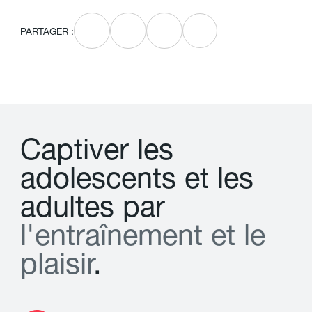
PARTAGER :
C
a
p
t
i
v
e
r
l
e
s
a
d
o
l
e
s
c
e
n
t
s
e
t
l
e
s
a
d
u
l
t
e
s
p
a
r
l
'
e
n
t
r
a
î
n
e
m
e
n
t
e
t
l
e
p
l
a
i
s
i
r
.