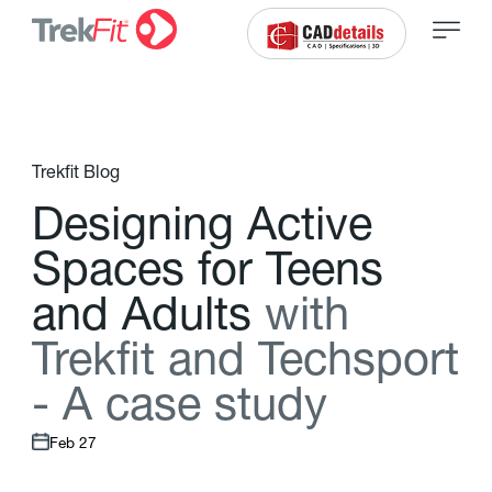
Trekfit Blog
D
e
s
i
g
n
i
n
g
A
c
t
i
v
e
S
p
a
c
e
s
f
o
r
T
e
e
n
s
a
n
d
A
d
u
l
t
s
w
i
t
h
T
r
e
k
f
t
a
n
d
T
e
c
h
s
p
o
r
t
-
A
c
a
s
e
s
t
u
d
y
Feb 27