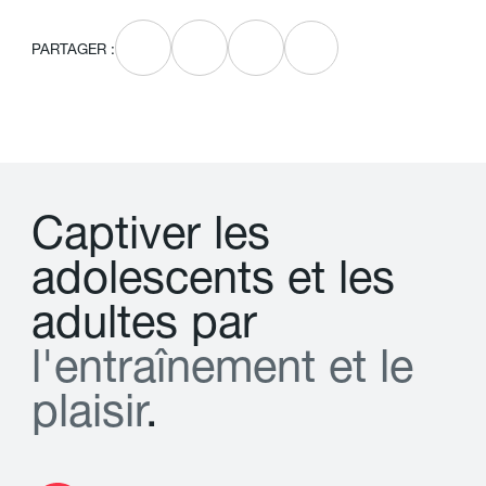
PARTAGER :
C
a
p
t
i
v
e
r
l
e
s
a
d
o
l
e
s
c
e
n
t
s
e
t
l
e
s
a
d
u
l
t
e
s
p
a
r
l
'
e
n
t
r
a
î
n
e
m
e
n
t
e
t
l
e
p
l
a
i
s
i
r
.