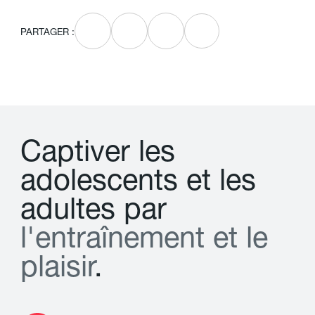
PARTAGER :
C
a
p
t
i
v
e
r
l
e
s
a
d
o
l
e
s
c
e
n
t
s
e
t
l
e
s
a
d
u
l
t
e
s
p
a
r
l
'
e
n
t
r
a
î
n
e
m
e
n
t
e
t
l
e
p
l
a
i
s
i
r
.