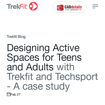
Trekfit Blog
D
e
s
i
g
n
i
n
g
A
c
t
i
v
e
S
p
a
c
e
s
f
o
r
T
e
e
n
s
a
n
d
A
d
u
l
t
s
w
i
t
h
T
r
e
k
f
t
a
n
d
T
e
c
h
s
p
o
r
t
-
A
c
a
s
e
s
t
u
d
y
Feb 27