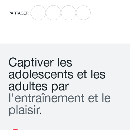
PARTAGER :
C
a
p
t
i
v
e
r
l
e
s
a
d
o
l
e
s
c
e
n
t
s
e
t
l
e
s
a
d
u
l
t
e
s
p
a
r
l
'
e
n
t
r
a
î
n
e
m
e
n
t
e
t
l
e
p
l
a
i
s
i
r
.