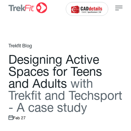
Trekfit Blog
D
e
s
i
g
n
i
n
g
A
c
t
i
v
e
S
p
a
c
e
s
f
o
r
T
e
e
n
s
a
n
d
A
d
u
l
t
s
w
i
t
h
T
r
e
k
f
t
a
n
d
T
e
c
h
s
p
o
r
t
-
A
c
a
s
e
s
t
u
d
y
Feb 27