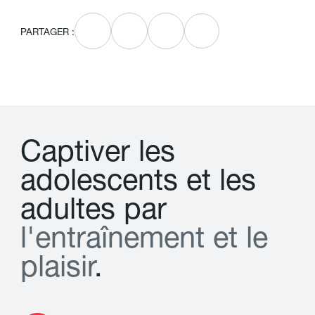
PARTAGER :
C
a
p
t
i
v
e
r
l
e
s
a
d
o
l
e
s
c
e
n
t
s
e
t
l
e
s
a
d
u
l
t
e
s
p
a
r
l
'
e
n
t
r
a
î
n
e
m
e
n
t
e
t
l
e
p
l
a
i
s
i
r
.