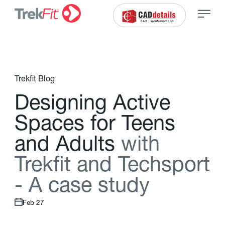
Trekfit Blog
D
e
s
i
g
n
i
n
g
A
c
t
i
v
e
S
p
a
c
e
s
f
o
r
T
e
e
n
s
a
n
d
A
d
u
l
t
s
w
i
t
h
T
r
e
k
f
t
a
n
d
T
e
c
h
s
p
o
r
t
-
A
c
a
s
e
s
t
u
d
y
Feb 27