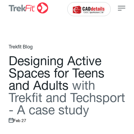
Trekfit Blog
D
e
s
i
g
n
i
n
g
A
c
t
i
v
e
S
p
a
c
e
s
f
o
r
T
e
e
n
s
a
n
d
A
d
u
l
t
s
w
i
t
h
T
r
e
k
f
t
a
n
d
T
e
c
h
s
p
o
r
t
-
A
c
a
s
e
s
t
u
d
y
Feb 27