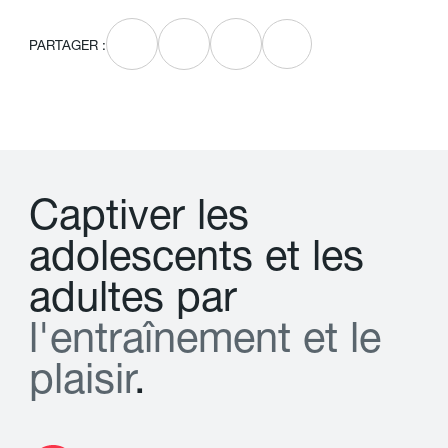
PARTAGER :
C
a
p
t
i
v
e
r
l
e
s
a
d
o
l
e
s
c
e
n
t
s
e
t
l
e
s
a
d
u
l
t
e
s
p
a
r
l
'
e
n
t
r
a
î
n
e
m
e
n
t
e
t
l
e
p
l
a
i
s
i
r
.