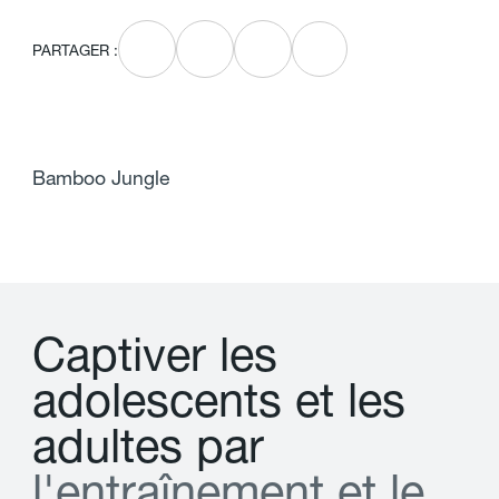
PARTAGER :
Bamboo Jungle
C
a
p
t
i
v
e
r
l
e
s
a
d
o
l
e
s
c
e
n
t
s
e
t
l
e
s
a
d
u
l
t
e
s
p
a
r
l
'
e
n
t
r
a
î
n
e
m
e
n
t
e
t
l
e