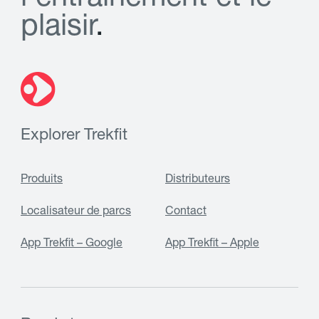
p
l
a
i
s
i
r
.
Explorer Trekfit
Produits
Distributeurs
Localisateur de parcs
Contact
App Trekfit – Google
App Trekfit – Apple