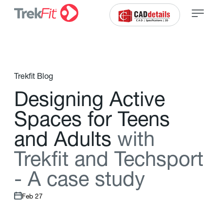
Trekfit Blog
D
e
s
i
g
n
i
n
g
A
c
t
i
v
e
S
p
a
c
e
s
f
o
r
T
e
e
n
s
a
n
d
A
d
u
l
t
s
w
i
t
h
T
r
e
k
f
t
a
n
d
T
e
c
h
s
p
o
r
t
-
A
c
a
s
e
s
t
u
d
y
Feb 27