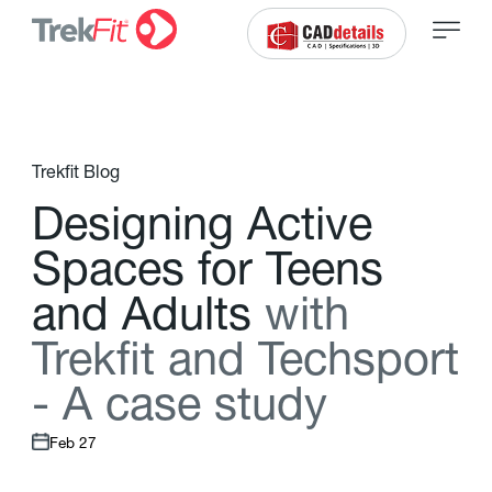
Trekfit Blog
D
e
s
i
g
n
i
n
g
A
c
t
i
v
e
S
p
a
c
e
s
f
o
r
T
e
e
n
s
a
n
d
A
d
u
l
t
s
w
i
t
h
T
r
e
k
f
t
a
n
d
T
e
c
h
s
p
o
r
t
-
A
c
a
s
e
s
t
u
d
y
Feb 27