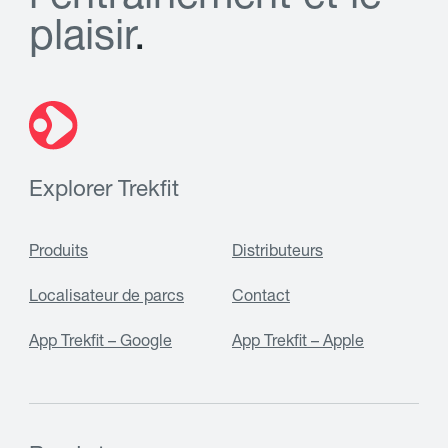
p
l
a
i
s
i
r
.
Explorer Trekfit
Produits
Distributeurs
Localisateur de parcs
Contact
App Trekfit – Google
App Trekfit – Apple