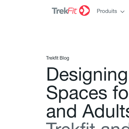
Produits
Trekfit Blog
D
e
s
i
g
n
i
n
g
S
p
a
c
e
s
f
o
a
n
d
A
d
u
l
t