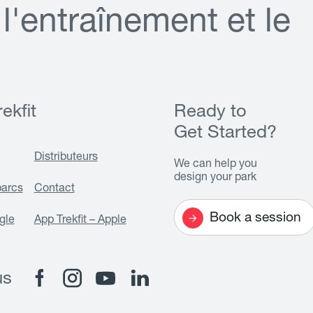
l
'
e
n
t
r
a
î
n
e
m
e
n
t
e
t
l
e
ekfit
Ready to
Get Started?
Distributeurs
We can help you
design your park
parcs
Contact
Book a session
gle
App Trekfit – Apple
us