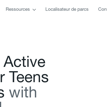
Ressources
Localisateur de parcs
Con
A
c
t
i
v
e
r
T
e
e
n
s
s
w
i
t
h