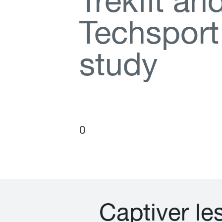
T
r
e
k
f
t
a
n
T
e
c
h
s
p
o
r
t
s
t
u
d
y
0
C
a
p
t
i
v
e
r
l
e