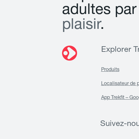
a
d
u
l
t
e
s
p
a
r
p
l
a
i
s
i
r
.
Explorer Tr
Produits
Localisateur de 
App Trekfit – Goo
Suivez-no