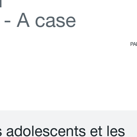
d
-
A
c
a
s
e
PA
s
a
d
o
l
e
s
c
e
n
t
s
e
t
l
e
s