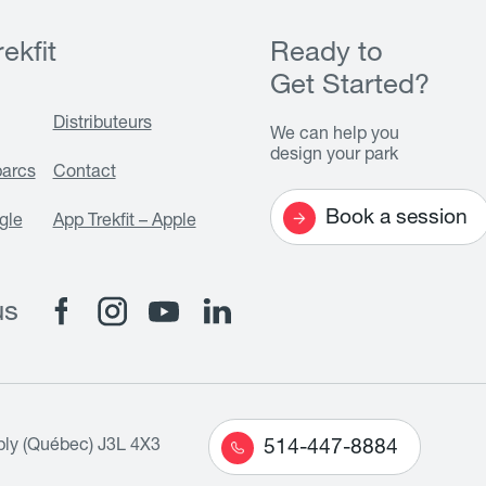
ekfit
Ready to
Get Started?
Distributeurs
We can help you
design your park
parcs
Contact
Book a session
gle
App Trekfit – Apple
us
bly (Québec) J3L 4X3
514-447-8884