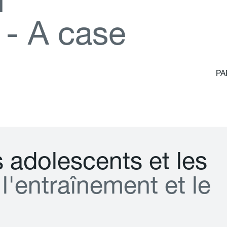
d
-
A
c
a
s
e
PA
s
a
d
o
l
e
s
c
e
n
t
s
e
t
l
e
s
l
'
e
n
t
r
a
î
n
e
m
e
n
t
e
t
l
e