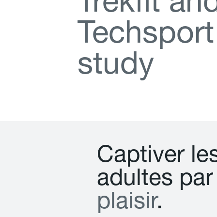
T
r
e
k
f
t
a
n
T
e
c
h
s
p
o
r
t
s
t
u
d
y
C
a
p
t
i
v
e
r
l
e
a
d
u
l
t
e
s
p
a
r
p
l
a
i
s
i
r
.