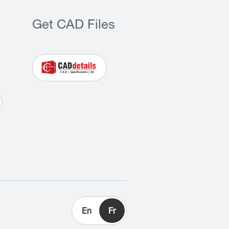
Get CAD Files
En
Fr