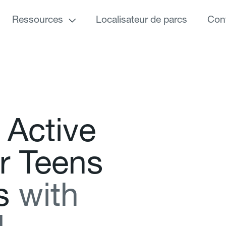
Ressources
Localisateur de parcs
Con
A
c
t
i
v
e
r
T
e
e
n
s
s
w
i
t
h