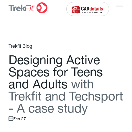
Trekfit Blog
D
e
s
i
g
n
i
n
g
A
c
t
i
v
e
S
p
a
c
e
s
f
o
r
T
e
e
n
s
a
n
d
A
d
u
l
t
s
w
i
t
h
T
r
e
k
f
t
a
n
d
T
e
c
h
s
p
o
r
t
-
A
c
a
s
e
s
t
u
d
y
Feb 27