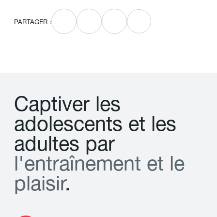
PARTAGER :
C
a
p
t
i
v
e
r
l
e
s
a
d
o
l
e
s
c
e
n
t
s
e
t
l
e
s
a
d
u
l
t
e
s
p
a
r
l
'
e
n
t
r
a
î
n
e
m
e
n
t
e
t
l
e
p
l
a
i
s
i
r
.