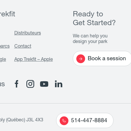
ekfit
Ready to
Get Started?
Distributeurs
We can help you
design your park
parcs
Contact
Book a session
gle
App Trekfit – Apple
us
bly (Québec) J3L 4X3
514-447-8884