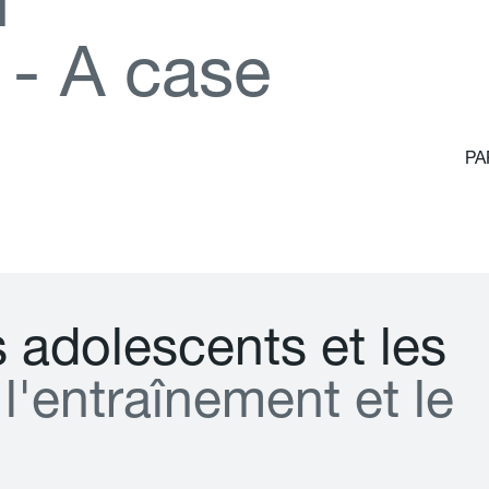
d
-
A
c
a
s
e
PA
s
a
d
o
l
e
s
c
e
n
t
s
e
t
l
e
s
l
'
e
n
t
r
a
î
n
e
m
e
n
t
e
t
l
e