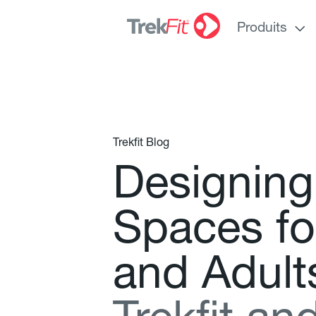
Produits
Trekfit Blog
D
e
s
i
g
n
i
n
g
S
p
a
c
e
s
f
o
a
n
d
A
d
u
l
t