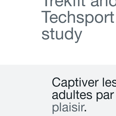
T
r
e
k
f
t
a
n
T
e
c
h
s
p
o
r
t
s
t
u
d
y
C
a
p
t
i
v
e
r
l
e
a
d
u
l
t
e
s
p
a
r
p
l
a
i
s
i
r
.