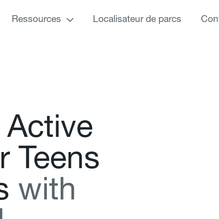
Ressources
Localisateur de parcs
Con
A
c
t
i
v
e
r
T
e
e
n
s
s
w
i
t
h