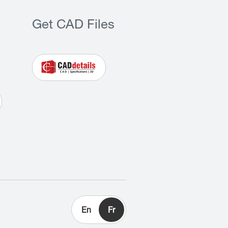
Get CAD Files
En
Fr