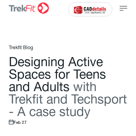
Trekfit Blog
D
e
s
i
g
n
i
n
g
A
c
t
i
v
e
S
p
a
c
e
s
f
o
r
T
e
e
n
s
a
n
d
A
d
u
l
t
s
w
i
t
h
T
r
e
k
f
t
a
n
d
T
e
c
h
s
p
o
r
t
-
A
c
a
s
e
s
t
u
d
y
Feb 27