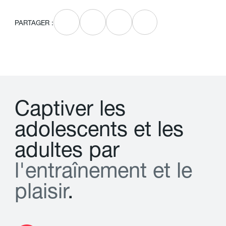
PARTAGER :
C
a
p
t
i
v
e
r
l
e
s
a
d
o
l
e
s
c
e
n
t
s
e
t
l
e
s
a
d
u
l
t
e
s
p
a
r
l
'
e
n
t
r
a
î
n
e
m
e
n
t
e
t
l
e
p
l
a
i
s
i
r
.