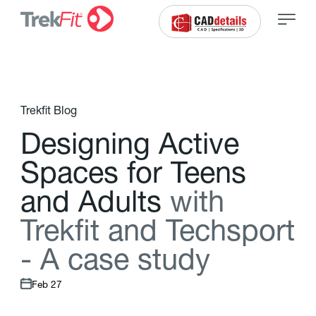
Trekfit Blog
D
e
s
i
g
n
i
n
g
A
c
t
i
v
e
S
p
a
c
e
s
f
o
r
T
e
e
n
s
a
n
d
A
d
u
l
t
s
w
i
t
h
T
r
e
k
f
t
a
n
d
T
e
c
h
s
p
o
r
t
-
A
c
a
s
e
s
t
u
d
y
Feb 27