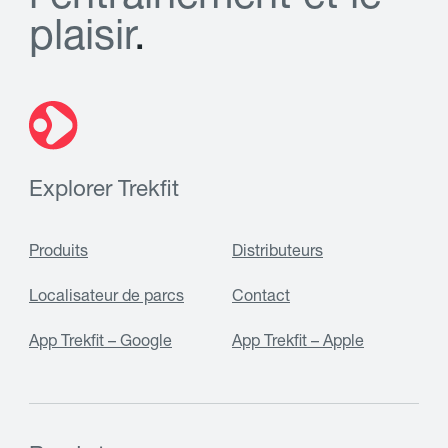
p
l
a
i
s
i
r
.
Explorer Trekfit
Produits
Distributeurs
Localisateur de parcs
Contact
App Trekfit – Google
App Trekfit – Apple