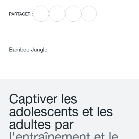
PARTAGER :
Bamboo Jungle
C
a
p
t
i
v
e
r
l
e
s
a
d
o
l
e
s
c
e
n
t
s
e
t
l
e
s
a
d
u
l
t
e
s
p
a
r
l
'
e
n
t
r
a
î
n
e
m
e
n
t
e
t
l
e