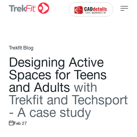
Trekfit Blog
D
e
s
i
g
n
i
n
g
A
c
t
i
v
e
S
p
a
c
e
s
f
o
r
T
e
e
n
s
a
n
d
A
d
u
l
t
s
w
i
t
h
T
r
e
k
f
t
a
n
d
T
e
c
h
s
p
o
r
t
-
A
c
a
s
e
s
t
u
d
y
Feb 27