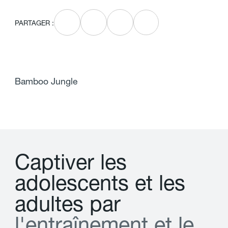
PARTAGER :
Bamboo Jungle
C
a
p
t
i
v
e
r
l
e
s
a
d
o
l
e
s
c
e
n
t
s
e
t
l
e
s
a
d
u
l
t
e
s
p
a
r
l
'
e
n
t
r
a
î
n
e
m
e
n
t
e
t
l
e