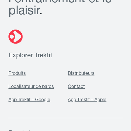
p
l
a
i
s
i
r
.
Explorer Trekfit
Produits
Distributeurs
Localisateur de parcs
Contact
App Trekfit – Google
App Trekfit – Apple