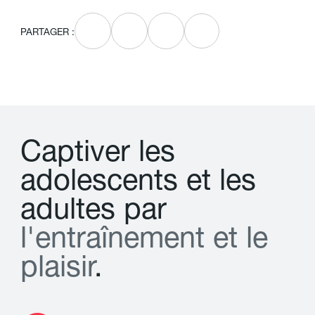
PARTAGER :
C
a
p
t
i
v
e
r
l
e
s
a
d
o
l
e
s
c
e
n
t
s
e
t
l
e
s
a
d
u
l
t
e
s
p
a
r
l
'
e
n
t
r
a
î
n
e
m
e
n
t
e
t
l
e
p
l
a
i
s
i
r
.