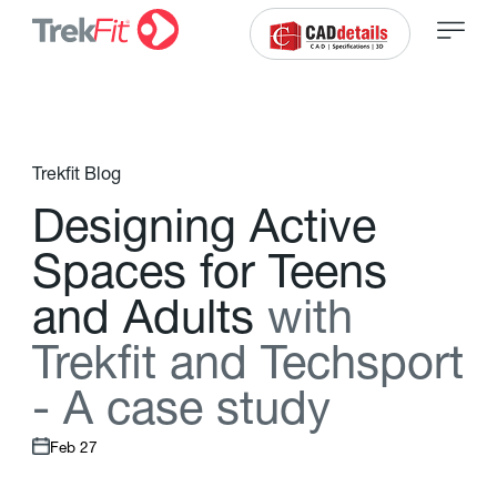
Trekfit Blog
D
e
s
i
g
n
i
n
g
A
c
t
i
v
e
S
p
a
c
e
s
f
o
r
T
e
e
n
s
a
n
d
A
d
u
l
t
s
w
i
t
h
T
r
e
k
f
t
a
n
d
T
e
c
h
s
p
o
r
t
-
A
c
a
s
e
s
t
u
d
y
Feb 27