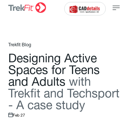
Trekfit Blog
D
e
s
i
g
n
i
n
g
A
c
t
i
v
e
S
p
a
c
e
s
f
o
r
T
e
e
n
s
a
n
d
A
d
u
l
t
s
w
i
t
h
T
r
e
k
f
t
a
n
d
T
e
c
h
s
p
o
r
t
-
A
c
a
s
e
s
t
u
d
y
Feb 27