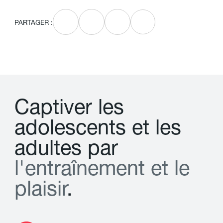
PARTAGER :
C
a
p
t
i
v
e
r
l
e
s
a
d
o
l
e
s
c
e
n
t
s
e
t
l
e
s
a
d
u
l
t
e
s
p
a
r
l
'
e
n
t
r
a
î
n
e
m
e
n
t
e
t
l
e
p
l
a
i
s
i
r
.