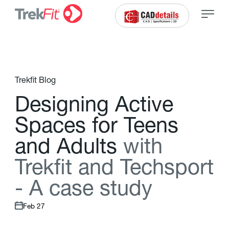
Trekfit Blog
D
e
s
i
g
n
i
n
g
A
c
t
i
v
e
S
p
a
c
e
s
f
o
r
T
e
e
n
s
a
n
d
A
d
u
l
t
s
w
i
t
h
T
r
e
k
f
t
a
n
d
T
e
c
h
s
p
o
r
t
-
A
c
a
s
e
s
t
u
d
y
Feb 27