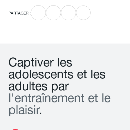
PARTAGER :
C
a
p
t
i
v
e
r
l
e
s
a
d
o
l
e
s
c
e
n
t
s
e
t
l
e
s
a
d
u
l
t
e
s
p
a
r
l
'
e
n
t
r
a
î
n
e
m
e
n
t
e
t
l
e
p
l
a
i
s
i
r
.