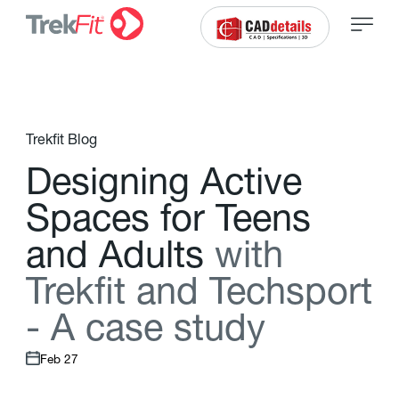
Trekfit Blog
D
e
s
i
g
n
i
n
g
A
c
t
i
v
e
S
p
a
c
e
s
f
o
r
T
e
e
n
s
a
n
d
A
d
u
l
t
s
w
i
t
h
T
r
e
k
f
t
a
n
d
T
e
c
h
s
p
o
r
t
-
A
c
a
s
e
s
t
u
d
y
Feb 27