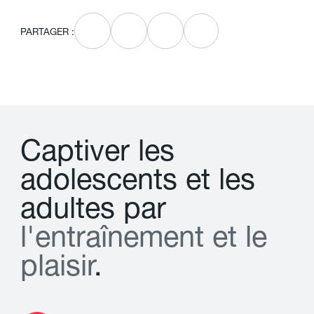
PARTAGER :
C
a
p
t
i
v
e
r
l
e
s
a
d
o
l
e
s
c
e
n
t
s
e
t
l
e
s
a
d
u
l
t
e
s
p
a
r
l
'
e
n
t
r
a
î
n
e
m
e
n
t
e
t
l
e
p
l
a
i
s
i
r
.