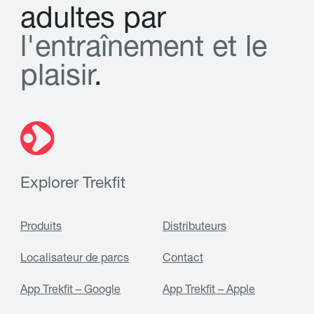
a
d
u
l
t
e
s
p
a
r
l
'
e
n
t
r
a
î
n
e
m
e
n
t
e
t
l
e
p
l
a
i
s
i
r
.
Explorer Trekfit
Produits
Distributeurs
Localisateur de parcs
Contact
App Trekfit – Google
App Trekfit – Apple