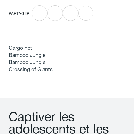
PARTAGER :
Cargo net
Bamboo Jungle
Bamboo Jungle
Crossing of Giants
C
a
p
t
i
v
e
r
l
e
s
a
d
o
l
e
s
c
e
n
t
s
e
t
l
e
s