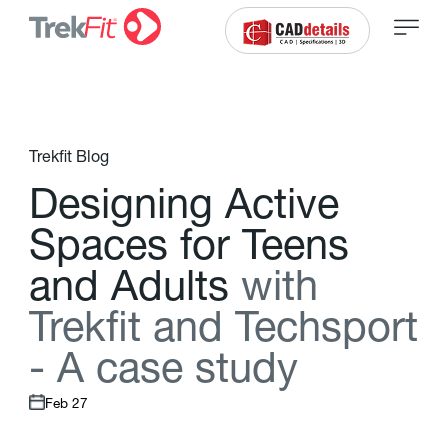
Trekfit Blog
D
e
s
i
g
n
i
n
g
A
c
t
i
v
e
S
p
a
c
e
s
f
o
r
T
e
e
n
s
a
n
d
A
d
u
l
t
s
w
i
t
h
T
r
e
k
f
t
a
n
d
T
e
c
h
s
p
o
r
t
-
A
c
a
s
e
s
t
u
d
y
Feb 27