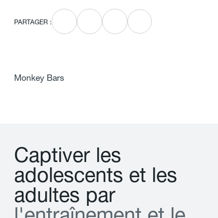
PARTAGER :
Monkey Bars
C
a
p
t
i
v
e
r
l
e
s
a
d
o
l
e
s
c
e
n
t
s
e
t
l
e
s
a
d
u
l
t
e
s
p
a
r
l
'
e
n
t
r
a
î
n
e
m
e
n
t
e
t
l
e