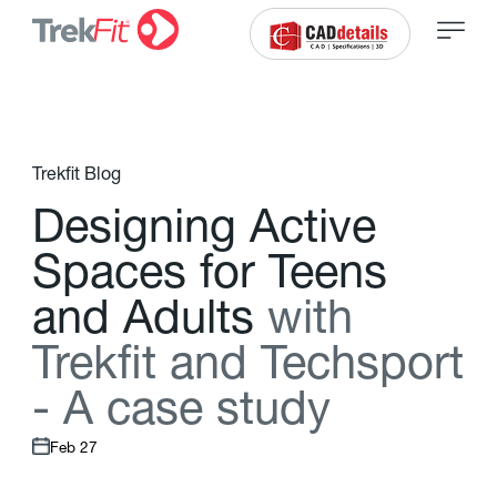
Trekfit Blog
D
e
s
i
g
n
i
n
g
A
c
t
i
v
e
S
p
a
c
e
s
f
o
r
T
e
e
n
s
a
n
d
A
d
u
l
t
s
w
i
t
h
T
r
e
k
f
t
a
n
d
T
e
c
h
s
p
o
r
t
-
A
c
a
s
e
s
t
u
d
y
Feb 27