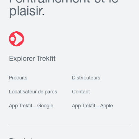
p
l
a
i
s
i
r
.
Explorer Trekfit
Produits
Distributeurs
Localisateur de parcs
Contact
App Trekfit – Google
App Trekfit – Apple