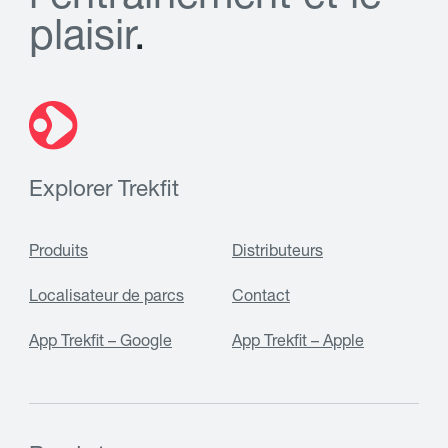
p
l
a
i
s
i
r
.
Explorer Trekfit
Produits
Distributeurs
Localisateur de parcs
Contact
App Trekfit – Google
App Trekfit – Apple