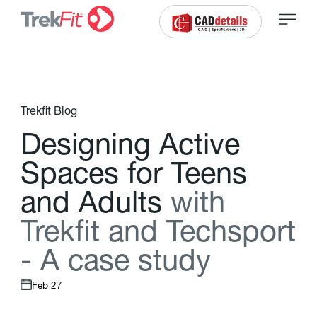
Trekfit Blog
D
e
s
i
g
n
i
n
g
A
c
t
i
v
e
S
p
a
c
e
s
f
o
r
T
e
e
n
s
a
n
d
A
d
u
l
t
s
w
i
t
h
T
r
e
k
f
t
a
n
d
T
e
c
h
s
p
o
r
t
-
A
c
a
s
e
s
t
u
d
y
Feb 27