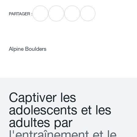
PARTAGER :
Alpine Boulders
C
a
p
t
i
v
e
r
l
e
s
a
d
o
l
e
s
c
e
n
t
s
e
t
l
e
s
a
d
u
l
t
e
s
p
a
r
l
'
e
n
t
r
a
î
n
e
m
e
n
t
e
t
l
e