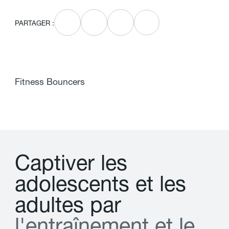
PARTAGER :
Fitness Bouncers
C
a
p
t
i
v
e
r
l
e
s
a
d
o
l
e
s
c
e
n
t
s
e
t
l
e
s
a
d
u
l
t
e
s
p
a
r
l
'
e
n
t
r
a
î
n
e
m
e
n
t
e
t
l
e