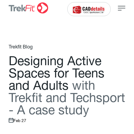
Trekfit Blog
D
e
s
i
g
n
i
n
g
A
c
t
i
v
e
S
p
a
c
e
s
f
o
r
T
e
e
n
s
a
n
d
A
d
u
l
t
s
w
i
t
h
T
r
e
k
f
t
a
n
d
T
e
c
h
s
p
o
r
t
-
A
c
a
s
e
s
t
u
d
y
Feb 27