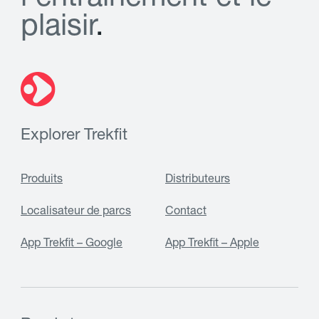
p
l
a
i
s
i
r
.
Explorer Trekfit
Produits
Distributeurs
Localisateur de parcs
Contact
App Trekfit – Google
App Trekfit – Apple