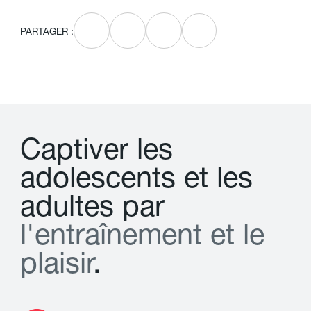
PARTAGER :
C
a
p
t
i
v
e
r
l
e
s
a
d
o
l
e
s
c
e
n
t
s
e
t
l
e
s
a
d
u
l
t
e
s
p
a
r
l
'
e
n
t
r
a
î
n
e
m
e
n
t
e
t
l
e
p
l
a
i
s
i
r
.