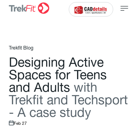
Trekfit Blog
D
e
s
i
g
n
i
n
g
A
c
t
i
v
e
S
p
a
c
e
s
f
o
r
T
e
e
n
s
a
n
d
A
d
u
l
t
s
w
i
t
h
T
r
e
k
f
t
a
n
d
T
e
c
h
s
p
o
r
t
-
A
c
a
s
e
s
t
u
d
y
Feb 27