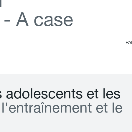
d
-
A
c
a
s
e
PA
s
a
d
o
l
e
s
c
e
n
t
s
e
t
l
e
s
l
'
e
n
t
r
a
î
n
e
m
e
n
t
e
t
l
e