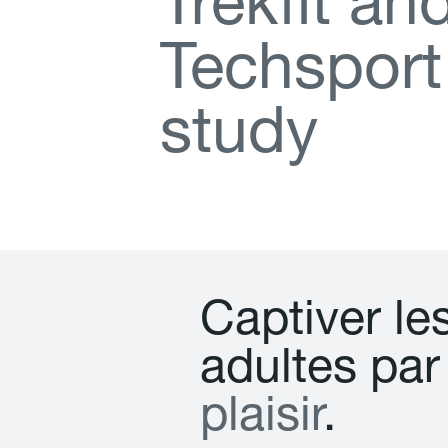
T
r
e
k
f
t
a
n
T
e
c
h
s
p
o
r
t
s
t
u
d
y
C
a
p
t
i
v
e
r
l
e
a
d
u
l
t
e
s
p
a
r
p
l
a
i
s
i
r
.