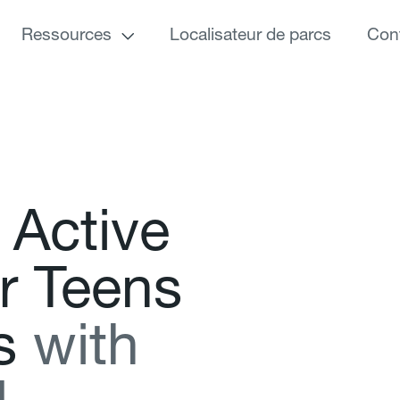
Ressources
Localisateur de parcs
Con
A
c
t
i
v
e
r
T
e
e
n
s
s
w
i
t
h