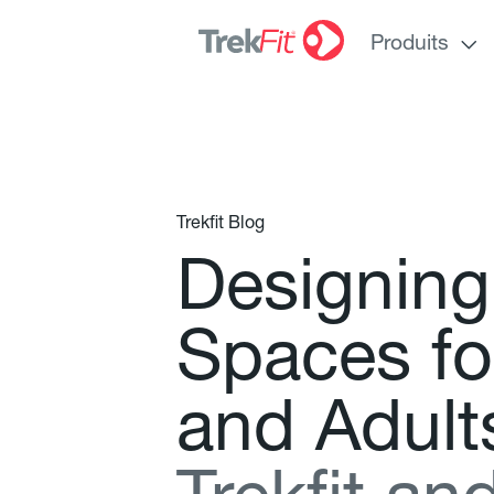
Produits
Trekfit Blog
D
e
s
i
g
n
i
n
g
S
p
a
c
e
s
f
o
a
n
d
A
d
u
l
t