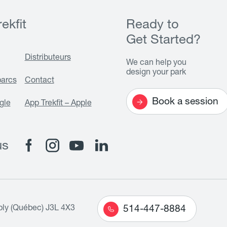
ekfit
Ready to
Get Started?
Distributeurs
We can help you
design your park
parcs
Contact
Book a session
gle
App Trekfit – Apple
us
bly (Québec) J3L 4X3
514-447-8884