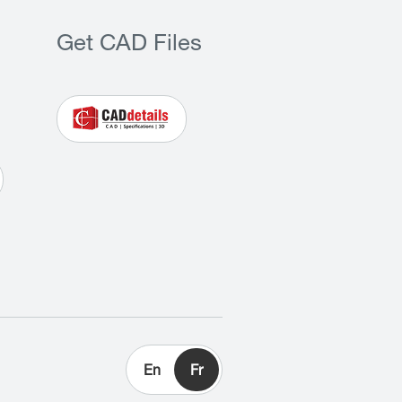
Get CAD Files
En
Fr