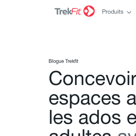
Produits
Blogue Trekfit
C
o
n
c
e
v
o
i
e
s
p
a
c
e
s
l
e
s
a
d
o
s