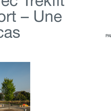
v
e
c
T
r
e
k
f
t
o
r
t
–
U
n
e
c
a
s
PA