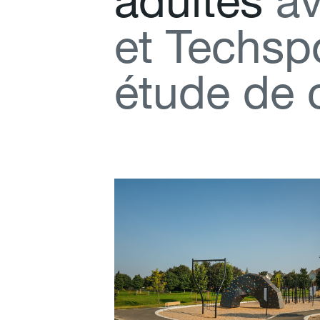
a
d
u
l
t
e
s
a
e
t
T
e
c
h
s
p
é
t
u
d
e
d
e