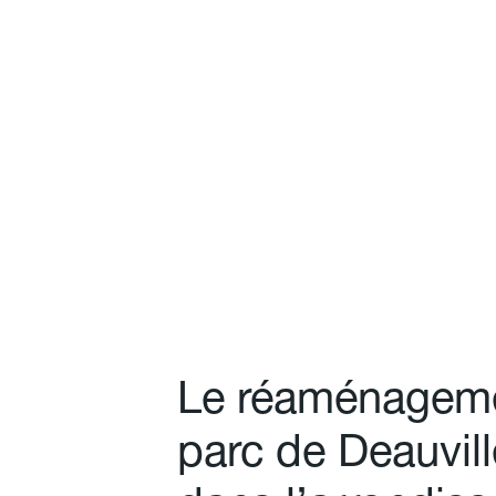
L
e
r
é
a
m
é
n
a
g
e
m
p
a
r
c
d
e
D
e
a
u
v
i
l
l